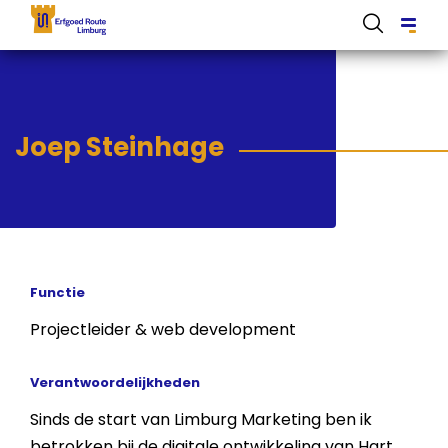
Overslaan
en
naar
de
Domain menu for Erfgoed Route Limburg (main)
inhoud
Joep Steinhage
gaan
Functie
Projectleider & web development
Verantwoordelijkheden
Sinds de start van Limburg Marketing ben ik
betrokken bij de digitale ontwikkeling van Hart